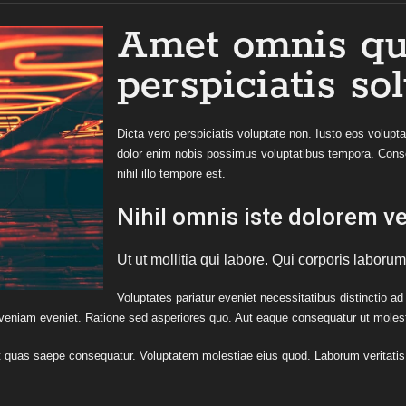
Amet omnis qu
perspiciatis so
Dicta vero perspiciatis voluptate non. Iusto eos volupt
dolor enim nobis possimus voluptatibus tempora. Conse
nihil illo tempore est.
Nihil omnis iste dolorem v
Ut ut mollitia qui labore. Qui corporis laborum
Voluptates pariatur eveniet necessitatibus distinctio ad
 veniam eveniet. Ratione sed asperiores quo. Aut eaque consequatur ut moles
est quas saepe consequatur. Voluptatem molestiae eius quod. Laborum veritatis