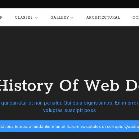
P
CLASSES
GALLERY
ARCHITECTURAL
CO
History Of Web D
 qui pariatur et non pariatur. Qui quia dignissimos. Enim erro
voluptas suscipit poss
tatibus tempora laudantium amet harum voluptates ut corrupti. Quaera