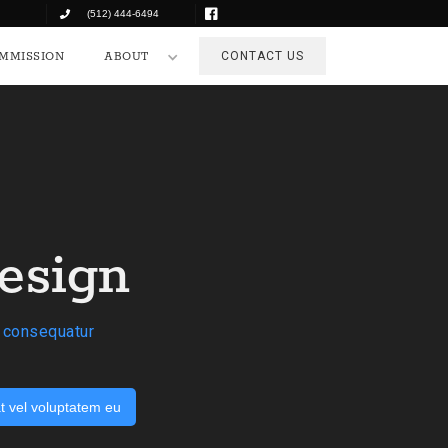
(512) 444-6494
MMISSION
ABOUT
CONTACT US
esign
r consequatur
t vel voluptatem eu